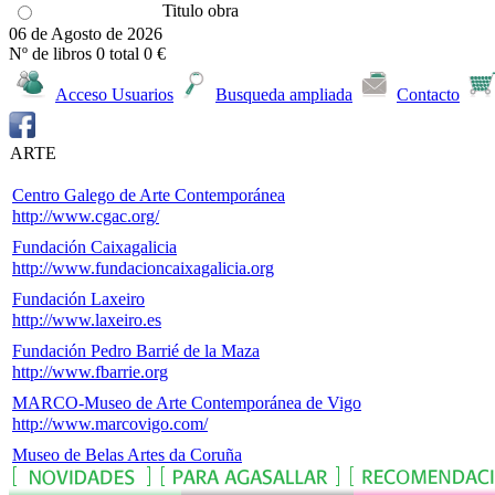
Titulo obra
06 de Agosto de 2026
Nº de libros
0
total
0 €
Acceso Usuarios
Busqueda ampliada
Contacto
ARTE
Centro Galego de Arte Contemporánea
http://www.cgac.org/
Fundación Caixagalicia
http://www.fundacioncaixagalicia.org
Fundación Laxeiro
http://www.laxeiro.es
Fundación Pedro Barrié de la Maza
http://www.fbarrie.org
MARCO-Museo de Arte Contemporánea de Vigo
http://www.marcovigo.com/
Museo de Belas Artes da Coruña
http://museobelasartescoruna.xunta.es/default.jsp